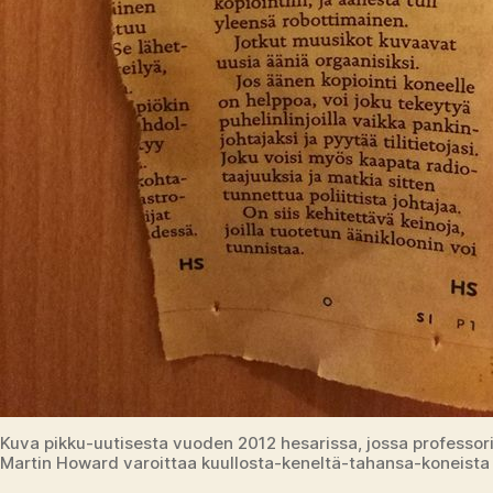
Kuva pikku-uutisesta vuoden 2012 hesarissa, jossa professor
Martin Howard varoittaa kuullosta-keneltä-tahansa-koneista