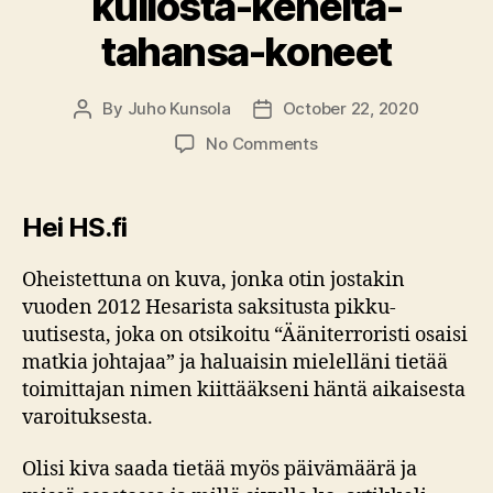
kullosta-keneltä-
tahansa-koneet
By
Juho Kunsola
October 22, 2020
Post
Post
author
date
on
No Comments
Sähköposti
Helsingin
Sanomille
Hei HS.fi
aiheesta
digitaaliset
Oheistettuna on kuva, jonka otin jostakin
kaksoisäänet
vuoden 2012 Hesarista saksitusta pikku-
ts.
uutisesta, joka on otsikoitu “Ääniterroristi osaisi
kullosta-
matkia johtajaa” ja haluaisin mielelläni tietää
keneltä-
tahansa-
toimittajan nimen kiittääkseni häntä aikaisesta
koneet
varoituksesta.
Olisi kiva saada tietää myös päivämäärä ja